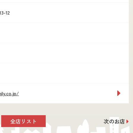
-12
ly.co.jp/
全店リスト
次のお店