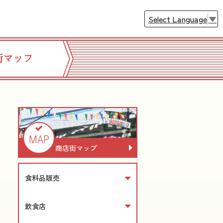
Select Language
▼
街マップ
MAP
商店街マップ
食料品販売
飲食店