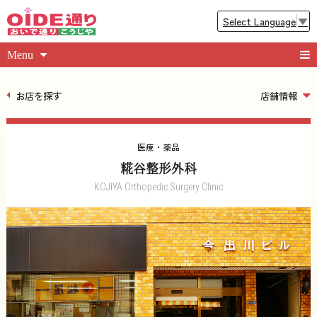
Select Language
▼
Menu
お店を探す
店舗情報
医療・薬品
糀谷整形外科
KOJIYA Orthopedic Surgery Clinic