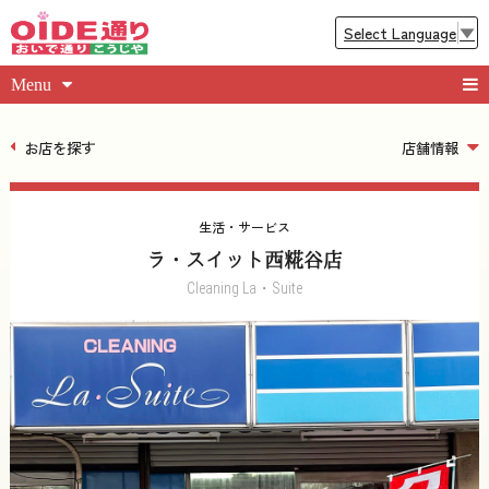
Select Language
▼
Menu
お店を探す
店舗情報
生活・サービス
ラ・スイット西糀谷店
Cleaning La・Suite