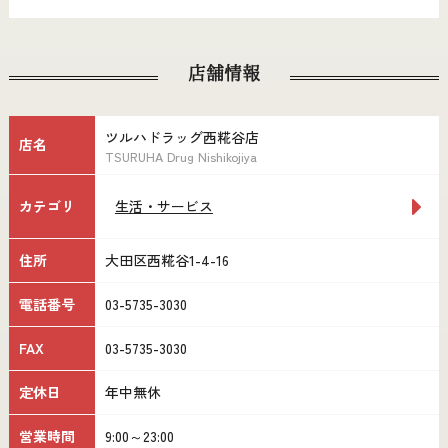
店舗情報
ツルハドラッグ西糀谷店
店名
TSURUHA Drug Nishikojiya
カテゴリ
生活・サービス
住所
大田区西糀谷1-4-16
電話番号
03-5735-3030
FAX
03-5735-3030
定休日
年中無休
営業時間
9:00～23:00